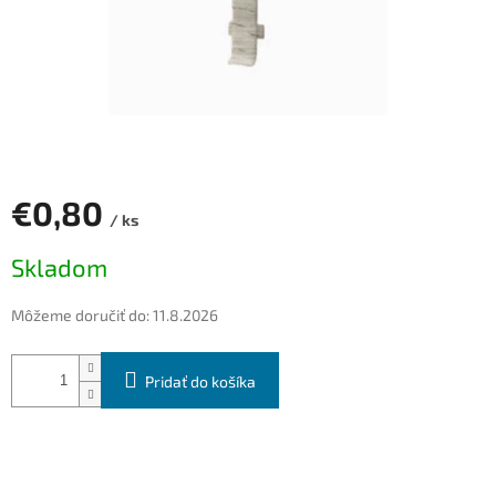
€0,80
/ ks
Jednotková
Skladom
cena:
Môžeme doručiť do:
11.8.2026
Pridať do košíka