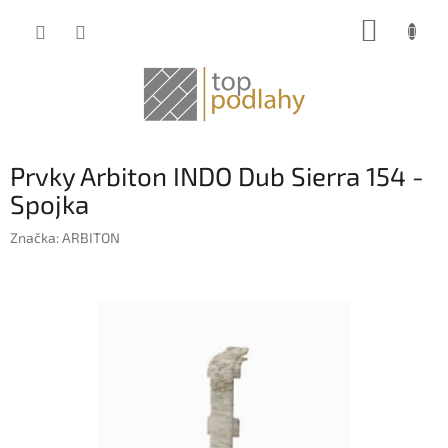
Prejsť
NÁKUP
na
obsah
KOŠÍK
Prvky Arbiton INDO Dub Sierra 154 -
Spojka
Značka:
ARBITON