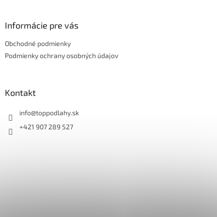
á
p
ä
Informácie pre vás
t
Obchodné podmienky
i
e
Podmienky ochrany osobných údajov
Kontakt
info
@
toppodlahy.sk
+421 907 289 527