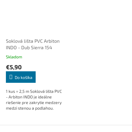
Soklová lišta PVC Arbiton
INDO - Dub Sierra 154
Skladom
€5,90
Do košíka
1 kus = 2,5 m Soklová lišta PVC
- Arbiton INDO je ideálne
riešenie pre zakrytie medzery
medzi stenou a podlahou.
Dodá interiéru čistý a
elegantný vzhľad, skryje
káble...
Z