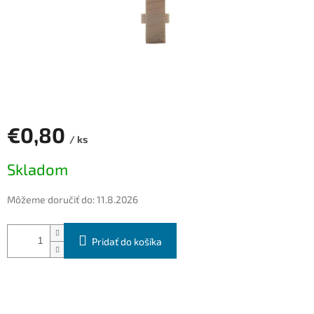
€0,80
/ ks
Jednotková
Skladom
cena:
Môžeme doručiť do:
11.8.2026
Pridať do košíka