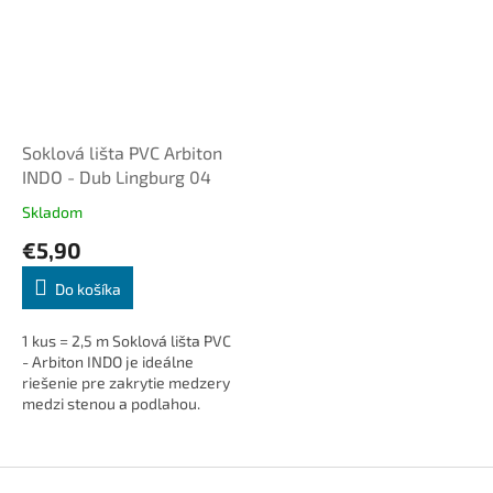
Soklová lišta PVC Arbiton
INDO - Dub Lingburg 04
Skladom
€5,90
Do košíka
1 kus = 2,5 m Soklová lišta PVC
- Arbiton INDO je ideálne
riešenie pre zakrytie medzery
medzi stenou a podlahou.
Dodá interiéru čistý a
elegantný vzhľad, skryje
káble...
Z