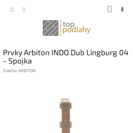
Prejsť
NÁKUP
na
obsah
KOŠÍK
Prvky Arbiton INDO Dub Lingburg 04
- Spojka
Značka:
ARBITON