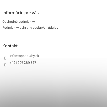
á
p
ä
Informácie pre vás
t
Obchodné podmienky
i
e
Podmienky ochrany osobných údajov
Kontakt
info
@
toppodlahy.sk
+421 907 289 527