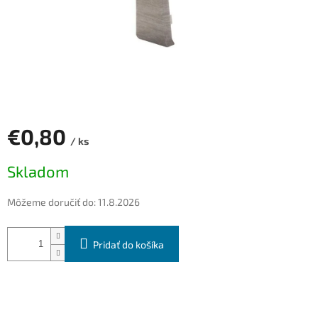
€0,80
/ ks
Jednotková
Skladom
cena:
Môžeme doručiť do:
11.8.2026
Pridať do košíka