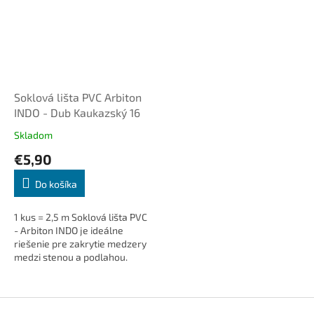
Soklová lišta PVC Arbiton
INDO - Dub Kaukazský 16
Skladom
€5,90
Do košíka
1 kus = 2,5 m Soklová lišta PVC
- Arbiton INDO je ideálne
riešenie pre zakrytie medzery
medzi stenou a podlahou.
Dodá interiéru čistý a
elegantný vzhľad, skryje
káble...
Z