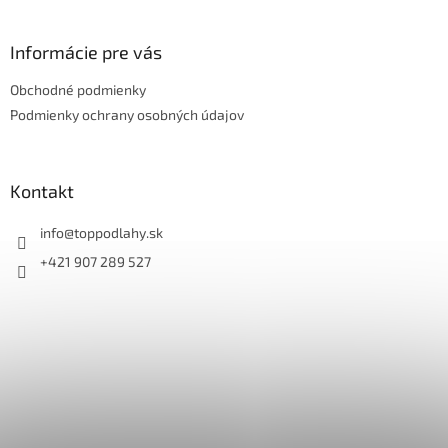
á
p
ä
Informácie pre vás
t
Obchodné podmienky
i
e
Podmienky ochrany osobných údajov
Kontakt
info
@
toppodlahy.sk
+421 907 289 527