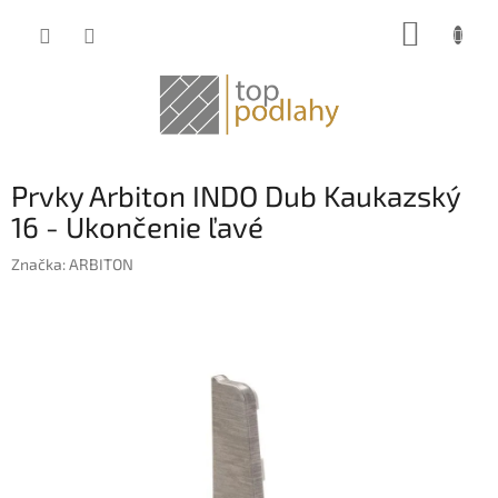
Prejsť
NÁKUP
na
obsah
KOŠÍK
Prvky Arbiton INDO Dub Kaukazský
16 - Ukončenie ľavé
Značka:
ARBITON