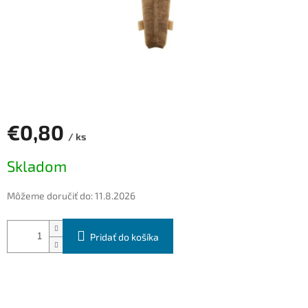
€0,80
/ ks
Jednotková
Skladom
cena:
Môžeme doručiť do:
11.8.2026
Pridať do košíka