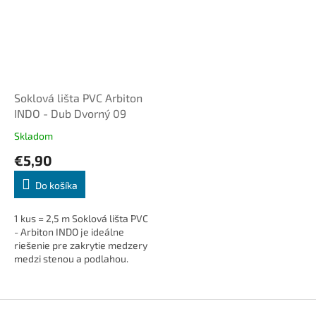
Soklová lišta PVC Arbiton
INDO - Dub Dvorný 09
Skladom
€5,90
Do košíka
1 kus = 2,5 m Soklová lišta PVC
- Arbiton INDO je ideálne
riešenie pre zakrytie medzery
medzi stenou a podlahou.
Dodá interiéru čistý a
elegantný vzhľad, skryje
káble...
Z