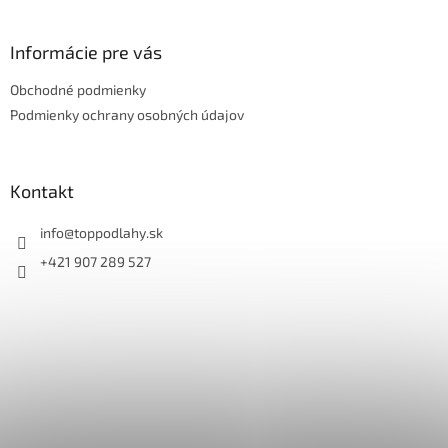
á
p
ä
Informácie pre vás
t
Obchodné podmienky
i
e
Podmienky ochrany osobných údajov
Kontakt
info
@
toppodlahy.sk
+421 907 289 527