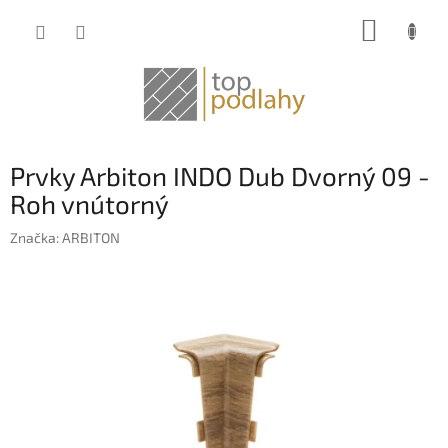
Prejsť
NÁKUP
na
obsah
KOŠÍK
Prvky Arbiton INDO Dub Dvorný 09 -
Roh vnútorný
Značka:
ARBITON