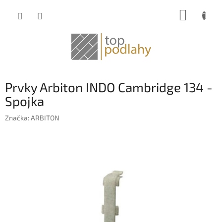
Prejsť
NÁKUP
na
obsah
KOŠÍK
Prvky Arbiton INDO Cambridge 134 -
Spojka
Značka:
ARBITON