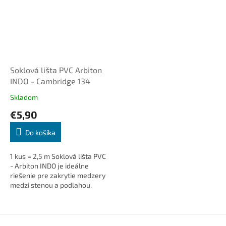
Soklová lišta PVC Arbiton
INDO - Cambridge 134
Skladom
€5,90
Do košíka
1 kus = 2,5 m Soklová lišta PVC
- Arbiton INDO je ideálne
riešenie pre zakrytie medzery
medzi stenou a podlahou.
Dodá interiéru čistý a
elegantný vzhľad, skryje
káble...
Z