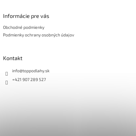
á
p
ä
Informácie pre vás
t
Obchodné podmienky
i
e
Podmienky ochrany osobných údajov
Kontakt
info
@
toppodlahy.sk
+421 907 289 527