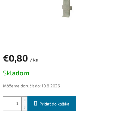
€0,80
/ ks
Jednotková
Skladom
cena:
Môžeme doručiť do:
10.8.2026
Pridať do košíka