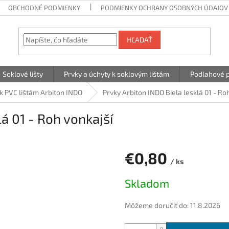
OBCHODNÉ PODMIENKY
PODMIENKY OCHRANY OSOBNÝCH ÚDAJOV
HĽADAŤ
Soklové lišty
Prvky a úchyty k soklovým lištám
Podlahové p
k PVC lištám Arbiton INDO
Prvky Arbiton INDO Biela lesklá 01 - Ro
lá 01 - Roh vonkajší
€0,80
/ ks
Jednotková
Skladom
cena:
Môžeme doručiť do:
11.8.2026