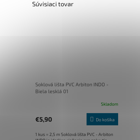
Súvisiaci tovar
Soklová lišta PVC Arbiton INDO -
Biela lesklá 01
Skladom
€5,90
Do košíka
1 kus = 2,5 m Soklová lišta PVC - Arbiton