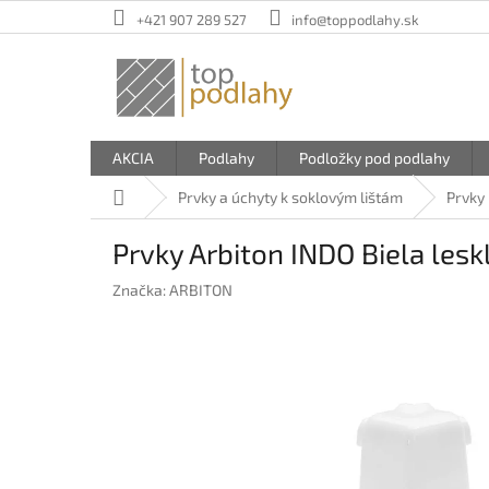
Prejsť
+421 907 289 527
info@toppodlahy.sk
na
obsah
AKCIA
Podlahy
Podložky pod podlahy
Domov
Prvky a úchyty k soklovým lištám
Prvky 
Prvky Arbiton INDO Biela lesk
Značka:
ARBITON