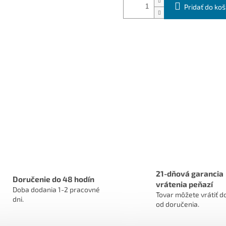
Pridať do koš
21-dňová garancia
Doručenie do 48 hodín
vrátenia peňazí
Doba dodania 1-2 pracovné
Tovar môžete vrátiť do
dni.
od doručenia.