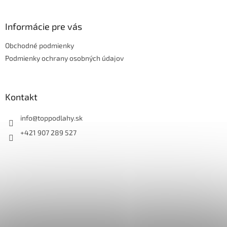
á
p
ä
Informácie pre vás
t
Obchodné podmienky
i
e
Podmienky ochrany osobných údajov
Kontakt
info
@
toppodlahy.sk
+421 907 289 527