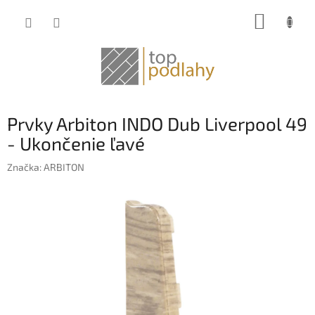
Prejsť
NÁKUP
na
obsah
KOŠÍK
Prvky Arbiton INDO Dub Liverpool 49
- Ukončenie ľavé
Značka:
ARBITON