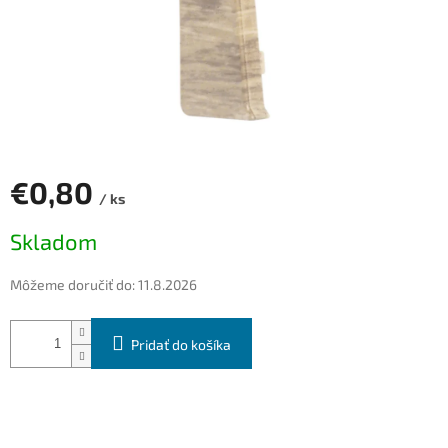
€0,80
/ ks
Jednotková
Skladom
cena:
Môžeme doručiť do:
11.8.2026
Pridať do košíka