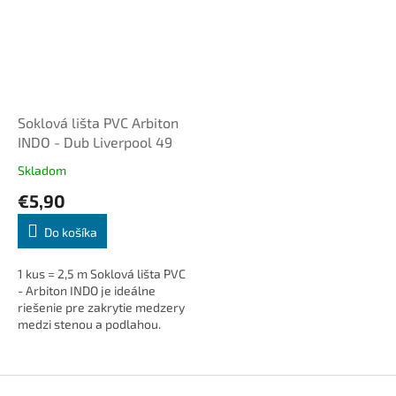
Soklová lišta PVC Arbiton
INDO - Dub Liverpool 49
Skladom
€5,90
Do košíka
1 kus = 2,5 m Soklová lišta PVC
- Arbiton INDO je ideálne
riešenie pre zakrytie medzery
medzi stenou a podlahou.
Dodá interiéru čistý a
elegantný vzhľad, skryje
káble...
Z