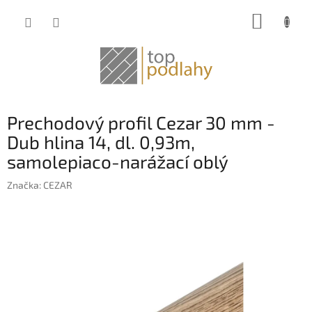
Prejsť
NÁKUP
na
obsah
KOŠÍK
Prechodový profil Cezar 30 mm -
Dub hlina 14, dl. 0,93m,
samolepiaco-narážací oblý
Značka:
CEZAR