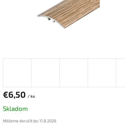
€6,50
/ ks
Jednotková
Skladom
cena:
Môžeme doručiť do:
11.8.2026