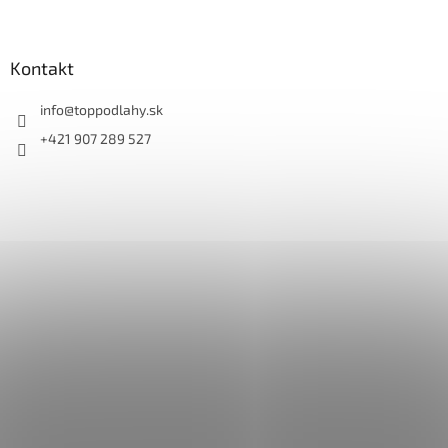
Kontakt
info
@
toppodlahy.sk
+421 907 289 527