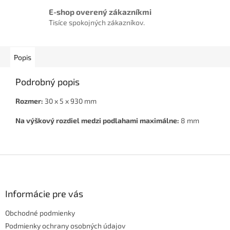
E-shop overený zákazníkmi
Tisíce spokojných zákazníkov.
Popis
Podrobný popis
Rozmer:
30 x 5 x 930 mm
Na výškový rozdiel medzi podlahami maximálne:
8 mm
Z
á
p
ä
Informácie pre vás
t
Obchodné podmienky
i
e
Podmienky ochrany osobných údajov