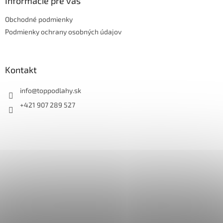
ä
Informácie pre vás
t
Obchodné podmienky
i
e
Podmienky ochrany osobných údajov
Kontakt
info
@
toppodlahy.sk
+421 907 289 527