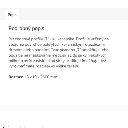
Popis
Podrobný popis
Prechodové profily "T" - ku keramike. Profil je určený na
spojenie povrchov pokrytých keramickými dlaždicami,
drevom alebo panelmi. Tvar písmena „T“ umožňuje jeho
použitie na maskovanie medzier až do šírky niekoľkých
milimetrov (v závislosti od šírky profilu). Umožňuje tiež
vyrovnať malé rozdiely vo výške terénu.
Rozmer:
13 x 10 x 2500 mm
Z
á
p