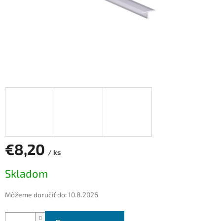
€8,20
/ ks
Jednotková
Skladom
cena:
Môžeme doručiť do:
10.8.2026