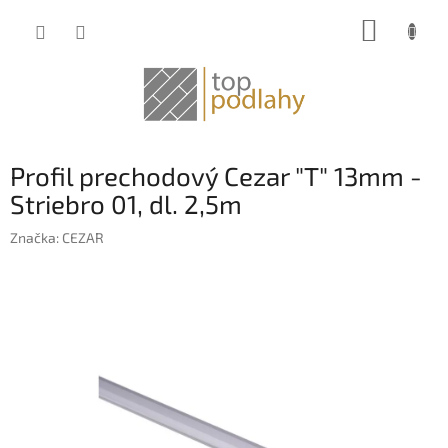
Prejsť
NÁKUP
na
obsah
KOŠÍK
Profil prechodový Cezar "T" 13mm -
Striebro 01, dl. 2,5m
Značka:
CEZAR