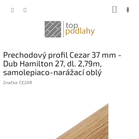
Prejsť
NÁKUP
na
obsah
KOŠÍK
Prechodový profil Cezar 37 mm -
Dub Hamilton 27, dl. 2,79m,
samolepiaco-narážací oblý
Značka:
CEZAR