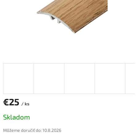
€25
/ ks
Jednotková
Skladom
cena:
Môžeme doručiť do:
10.8.2026