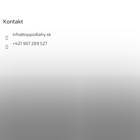
Kontakt
info
@
toppodlahy.sk
+421 907 289 527