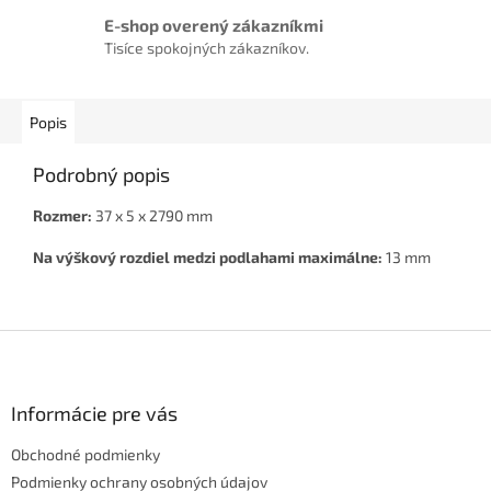
E-shop overený zákazníkmi
Tisíce spokojných zákazníkov.
Popis
Podrobný popis
Rozmer:
37 x 5 x 2790 mm
Na výškový rozdiel medzi podlahami maximálne:
13 mm
Z
á
p
ä
Informácie pre vás
t
Obchodné podmienky
i
e
Podmienky ochrany osobných údajov