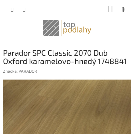
Prejsť
NÁKUP
na
obsah
KOŠÍK
Parador SPC Classic 2070 Dub
Oxford karamelovo-hnedý 1748841
Značka:
PARADOR