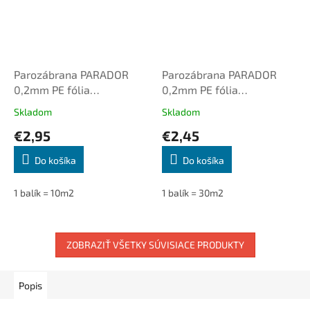
Parozábrana PARADOR
Parozábrana PARADOR
0,2mm PE fólia
0,2mm PE fólia
(10m2/bal.)
(30m2/bal.)
Skladom
Skladom
€2,95
€2,45
Do košíka
Do košíka
1 balík = 10m2
1 balík = 30m2
ZOBRAZIŤ VŠETKY SÚVISIACE PRODUKTY
Popis