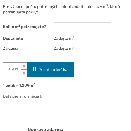
2
Pre výpočet počtu potrebných balení zadajte plochu v m
, ktorú
potrebujete pokryť.
2
Koľko m
potrebujete?
2
Dostanete
Zadajte m
2
Za cenu
Zadajte m
Pridať do košíka
2
1 balík = 1,904m
Detailné informácie
Doprava zdarma