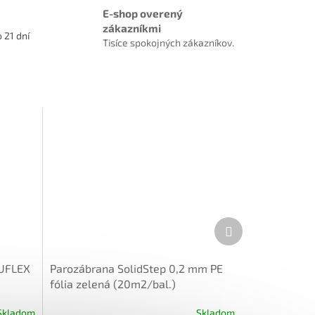
E-shop overený
zákazníkmi
 21 dní
Tisíce spokojných zákazníkov.
Ďalší
produkt
LUFLEX
Parozábrana SolidStep 0,2 mm PE
fólia zelená (20m2/bal.)
Skladom
Skladom