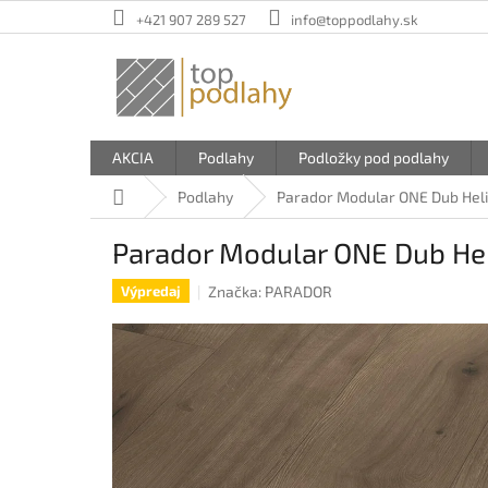
Prejsť
+421 907 289 527
info@toppodlahy.sk
na
obsah
AKCIA
Podlahy
Podložky pod podlahy
Domov
Podlahy
Parador Modular ONE Dub Hel
Parador Modular ONE Dub He
Značka:
PARADOR
Výpredaj