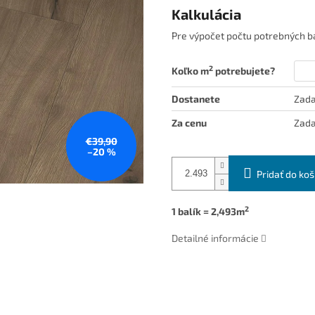
Kalkulácia
Pre výpočet počtu potrebných ba
2
Koľko m
potrebujete?
Dostanete
Zada
Za cenu
Zada
€39,90
–20 %
Pridať do koš
2
1 balík = 2,493m
Detailné informácie