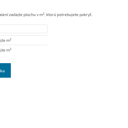
2
lení zadajte plochu v m
, ktorú potrebujete pokryť.
2
jte m
2
jte m
íka