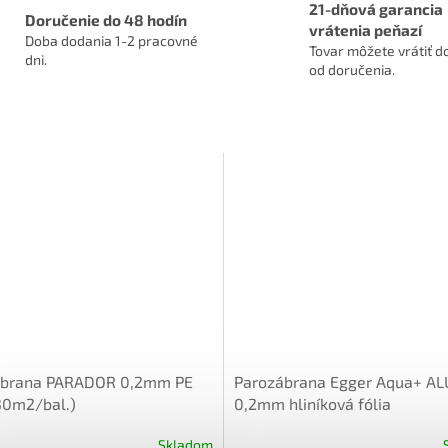
21-dňová garancia
Doručenie do 48 hodín
vrátenia peňazí
Doba dodania 1-2 pracovné
Tovar môžete vrátiť do
dni.
od doručenia.
ábrana PARADOR 0,2mm PE
Parozábrana Egger Aqua+ A
(30m2/bal.)
0,2mm hliníková fólia
Skladom