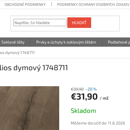
OBCHODNÉ PODMIENKY
PODMIENKY OCHRANY OSOBNÝCH ÚDAJOV
HĽADAŤ
Soklové lišty
Prvky a úchyty k soklovým lištám
Podlahové p
ios dymový 1748711
lios dymový 1748711
€39,90
–20 %
€31,90
/ m2
Jednotková
Skladom
cena:
Môžeme doručiť do:
11.8.2026