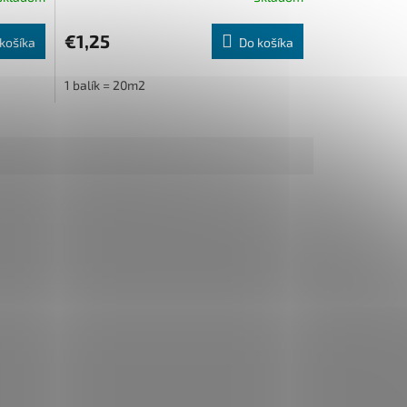
€1,25
košíka
Do košíka
1 balík = 20m2