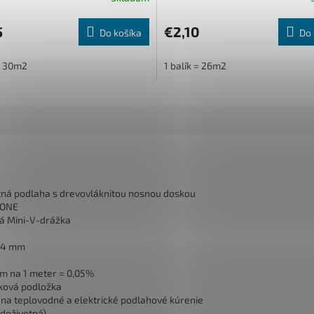
5
€2,10
Do košíka
Do 
 = 30m2
1 balík = 26m2
ná podlaha s drevovláknitou nosnou doskou
 ONE
á Mini-V-drážka
94 mm
mm na 1 meter = 0,05%
ková podložka
 na teplovodné a elektrické podlahové kúrenie
(doživotná)