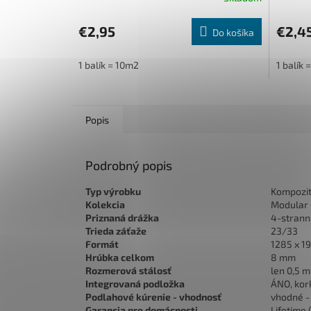
€2,95
€2,4
Do košíka
1 balík = 10m2
1 balík
Popis
Podrobný popis
Typ výrobku
Kompozit
Kolekcia
Modular
Priznaná drážka
4-strann
Trieda záťaže
23/33
Formát
1285 x 1
Hrúbka celkom
8 mm
Rozmerová stálosť
len 0,5 
Integrovaná podložka
ÁNO, kor
Podlahové kúrenie - vhodnosť
vhodné -
Garancia pre domácnosti
Lifetime 