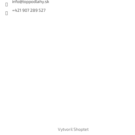
info
@
toppodlahy.sk
+421 907 289 527
Vytvoril Shoptet