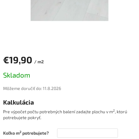
€19,90
/ m2
Jednotková
Skladom
cena:
Môžeme doručiť do:
11.8.2026
Kalkulácia
2
Pre výpočet počtu potrebných balení zadajte plochu v m
, ktorú
potrebujete pokryť.
2
Koľko m
potrebujete?