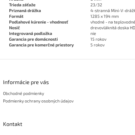
Trieda záťaže
23/32
Priznaná drážka
4-stranná Mini-V-dráž
Formát
1285 x 194 mm
Podlahové kúrenie - vhodnosť
vhodné - na teplovodné
Nosič
drevovláknitá doska H
Integrovaná podložka
nie
Garancia pre domácnosti
15 rokov
Garancia pre komerčné priestory
5 rokov
Z
á
p
ä
Informácie pre vás
t
Obchodné podmienky
i
e
Podmienky ochrany osobných údajov
Kontakt