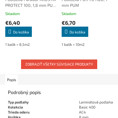
PROTECT 100, 1,8 mm PU s
mm PUM
parozábranou
Skladom
Skladom
€6,40
€6,70
Do košíka
Do košíka
1 balík = 8,5m2
1 balík = 10m2
ZOBRAZIŤ VŠETKY SÚVISIACE PRODUKTY
Popis
Podrobný popis
Typ podlahy
Laminátová podlaha
Kolekcia
Basic 400
Trieda oderu
AC4
Hrúbka
8 mm