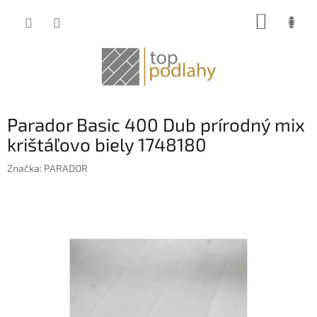
Prejsť
NÁKUP
na
obsah
KOŠÍK
Parador Basic 400 Dub prírodný mix
krištáľovo biely 1748180
Značka:
PARADOR