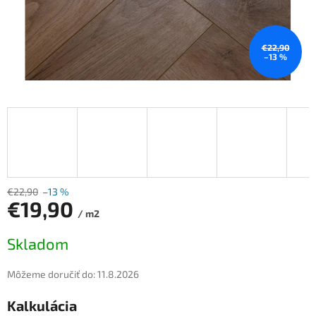
€22,90
–13 %
€22,90
–13 %
€19,90
/ m2
Jednotková
Skladom
cena:
Môžeme doručiť do:
11.8.2026
Kalkulácia