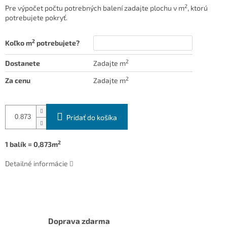
2
Pre výpočet počtu potrebných balení zadajte plochu v m
, ktorú
potrebujete pokryť.
2
Koľko m
potrebujete?
2
Dostanete
Zadajte m
2
Za cenu
Zadajte m
Pridať do košíka
2
1 balík = 0,873m
Detailné informácie
Doprava zdarma