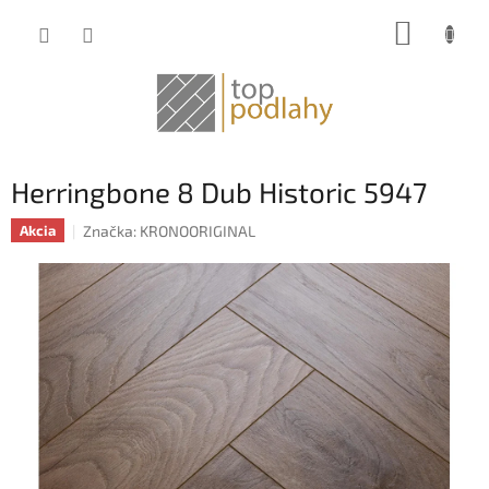
Prejsť
NÁKUP
na
obsah
KOŠÍK
Herringbone 8 Dub Historic 5947
Značka:
KRONOORIGINAL
Akcia