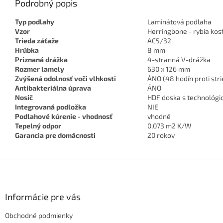
Podrobný popis
Typ podlahy
Laminátová podlaha
Vzor
Herringbone - rybia kos
Trieda záťaže
AC5/32
Hrúbka
8 mm
Priznaná drážka
4-stranná V-drážka
Rozmer lamely
630 x 126 mm
Zvýšená odolnosť voči vlhkosti
ÁNO (48 hodín proti str
Antibakteriálna úprava
ÁNO
Nosič
HDF doska s technológi
Integrovaná podložka
NIE
Podlahové kúrenie - vhodnosť
vhodné
Tepelný odpor
0,073 m2 K/W
Garancia pre domácnosti
20 rokov
Z
á
p
ä
Informácie pre vás
t
Obchodné podmienky
i