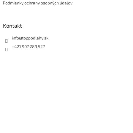
e
Podmienky ochrany osobných údajov
Kontakt
info
@
toppodlahy.sk
+421 907 289 527