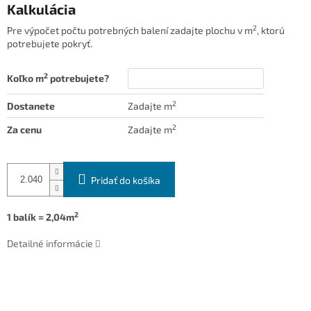
Kalkulácia
2
Pre výpočet počtu potrebných balení zadajte plochu v m
, ktorú
potrebujete pokryť.
2
Koľko m
potrebujete?
2
Dostanete
Zadajte m
2
Za cenu
Zadajte m
Pridať do košíka
2
1 balík = 2,04m
Detailné informácie