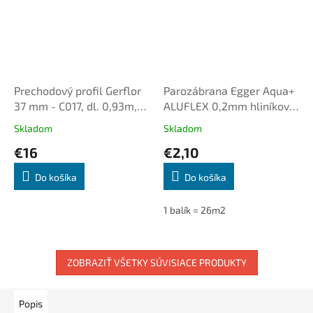
Prechodový profil Gerflor
Parozábrana Egger Aqua+
37 mm - C017, dl. 0,93m,
ALUFLEX 0,2mm hliníková
samolepiaco-narážací
fólia
Skladom
Skladom
oblý
€16
€2,10
Do košíka
Do košíka
1 balík = 26m2
ZOBRAZIŤ VŠETKY SÚVISIACE PRODUKTY
Popis