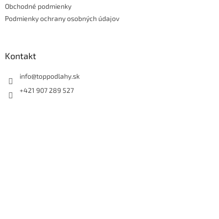
Obchodné podmienky
i
e
Podmienky ochrany osobných údajov
Kontakt
info
@
toppodlahy.sk
+421 907 289 527