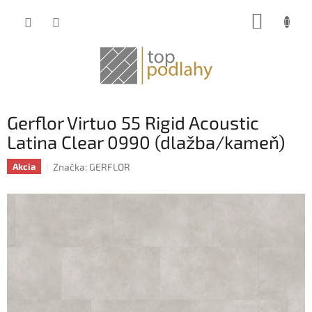
Prejsť
NÁKUP
na
obsah
KOŠÍK
Gerflor Virtuo 55 Rigid Acoustic
Latina Clear 0990 (dlažba/kameň)
Značka:
GERFLOR
Akcia