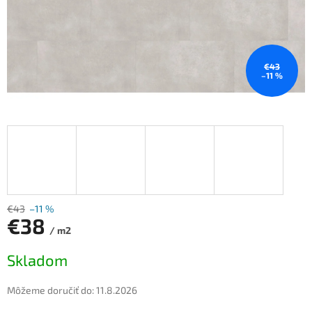
€43
–11 %
€43
–11 %
€38
/ m2
Jednotková
Skladom
cena:
Môžeme doručiť do:
11.8.2026