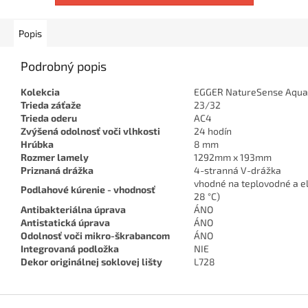
Popis
Podrobný popis
Kolekcia
EGGER NatureSense Aqua 
Trieda záťaže
23/32
Trieda oderu
AC4
Zvýšená odolnosť voči vlhkosti
24 hodín
Hrúbka
8 mm
Rozmer lamely
1292mm x 193mm
Priznaná drážka
4-stranná V-drážka
vhodné na teplovodné a el
Podlahové kúrenie - vhodnosť
28 °C)
Antibakteriálna úprava
ÁNO
Antistatická úprava
ÁNO
Odolnosť voči mikro-škrabancom
ÁNO
Integrovaná podložka
NIE
Dekor originálnej soklovej lišty
L728
Z