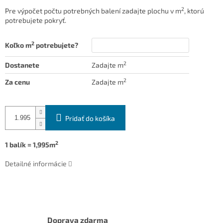
2
Pre výpočet počtu potrebných balení zadajte plochu v m
, ktorú
potrebujete pokryť.
2
Koľko m
potrebujete?
2
Dostanete
Zadajte m
2
Za cenu
Zadajte m
Pridať do košíka
2
1 balík = 1,995m
Detailné informácie
Doprava zdarma