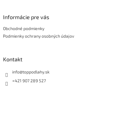
á
p
ä
Informácie pre vás
t
Obchodné podmienky
i
e
Podmienky ochrany osobných údajov
Kontakt
info
@
toppodlahy.sk
+421 907 289 527