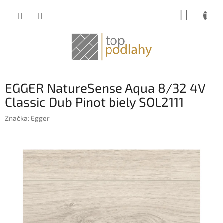
Prejsť
NÁKUP
na
obsah
KOŠÍK
EGGER NatureSense Aqua 8/32 4V
Classic Dub Pinot biely SOL2111
Značka:
Egger