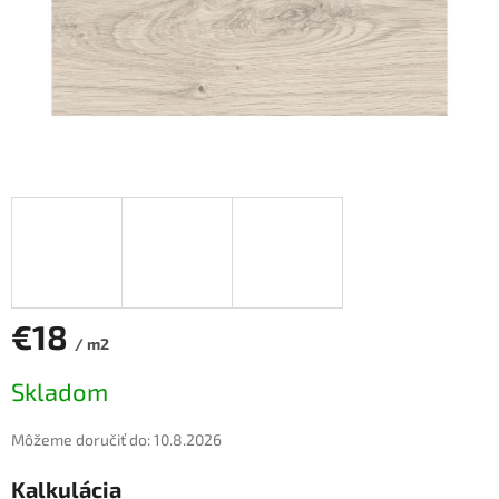
€18
/ m2
Jednotková
Skladom
cena:
Môžeme doručiť do:
10.8.2026
Kalkulácia