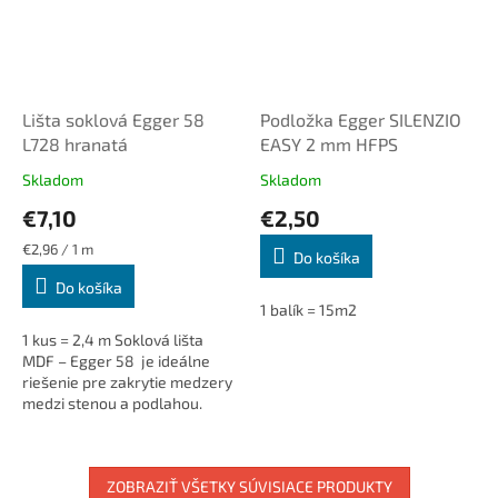
Lišta soklová Egger 58
Podložka Egger SILENZIO
L728 hranatá
EASY 2 mm HFPS
Skladom
Skladom
€7,10
€2,50
Jednotková
€2,96 / 1 m
Do košíka
cena:
Do košíka
1 balík = 15m2
1 kus = 2,4 m Soklová lišta
MDF – Egger 58 je ideálne
riešenie pre zakrytie medzery
medzi stenou a podlahou.
Dodá interiéru čistý a
elegantný vzhľad. ...
ZOBRAZIŤ VŠETKY SÚVISIACE PRODUKTY