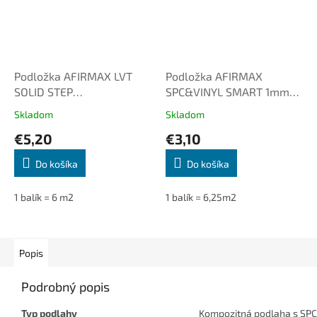
Podložka AFIRMAX LVT
Podložka AFIRMAX
SOLID STEP
SPC&VINYL SMART 1mm
PROFESSIONAL 1mm PU s
3v1 XPS s parozábranou a
Skladom
Skladom
parozábranou
lepiacou páskou
€5,20
€3,10
Do košíka
Do košíka
1 balík = 6 m2
1 balík = 6,25m2
Popis
Podrobný popis
Typ podlahy
Kompozitná podlaha s SP