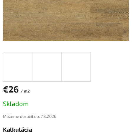
€26
/ m2
Jednotková
Skladom
cena:
Môžeme doručiť do:
7.8.2026
Kalkulácia