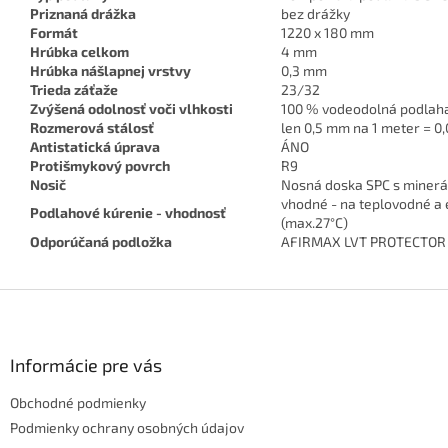
Priznaná drážka
bez drážky
Formát
1220 x 180 mm
Hrúbka celkom
4 mm
Hrúbka nášlapnej vrstvy
0,3 mm
Trieda záťaže
23/32
Zvýšená odolnosť voči vlhkosti
100 % vodeodolná podlaha,
Rozmerová stálosť
len 0,5 mm na 1 meter = 0
Antistatická úprava
ÁNO
Protišmykový povrch
R9
Nosič
Nosná doska SPC s minerá
vhodné - na teplovodné a 
Podlahové kúrenie - vhodnosť
(max.27°C)
Odporúčaná podložka
AFIRMAX LVT PROTECTOR
Z
á
p
ä
Informácie pre vás
t
Obchodné podmienky
i
e
Podmienky ochrany osobných údajov