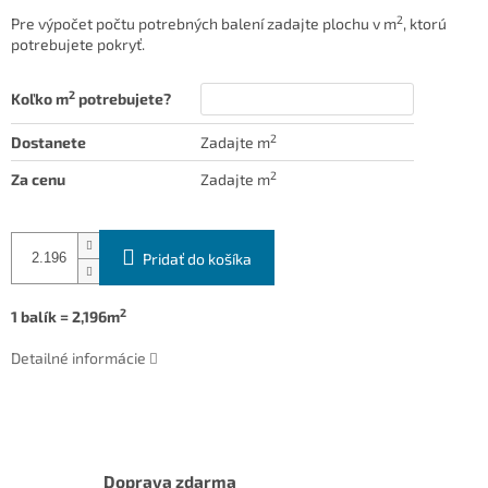
2
Pre výpočet počtu potrebných balení zadajte plochu v m
, ktorú
potrebujete pokryť.
2
Koľko m
potrebujete?
2
Dostanete
Zadajte m
2
Za cenu
Zadajte m
Pridať do košíka
2
1 balík = 2,196m
Detailné informácie
Doprava zdarma