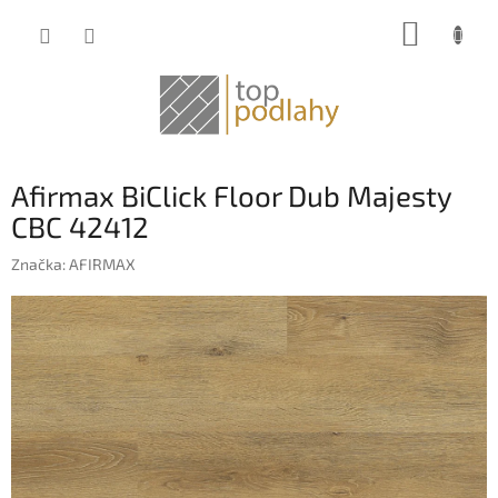
Prejsť
NÁKUP
na
obsah
KOŠÍK
Afirmax BiClick Floor Dub Majesty
CBC 42412
Značka:
AFIRMAX