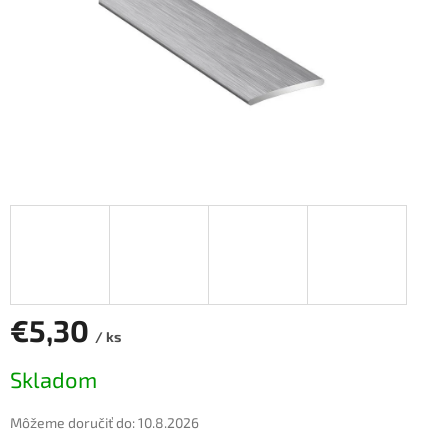
€5,30
/ ks
Jednotková
Skladom
cena:
Môžeme doručiť do:
10.8.2026