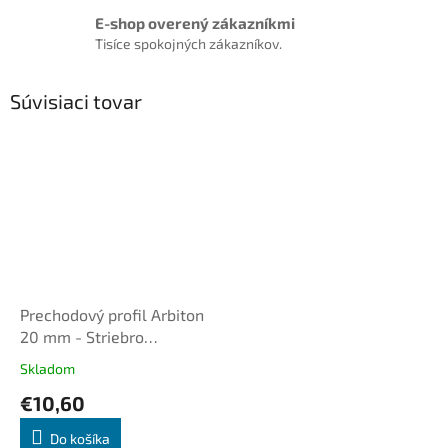
E-shop overený zákazníkmi
Tisíce spokojných zákazníkov.
Súvisiaci tovar
Prechodový profil Arbiton
20 mm - Striebro
kartáčované B1, dl. 1,86m,
Skladom
samolepiaci plochý
€10,60
Do košíka