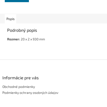
Popis
Podrobný popis
Rozmer:
20 x 2 x 930 mm
Z
á
p
ä
Informácie pre vás
t
Obchodné podmienky
i
e
Podmienky ochrany osobných údajov