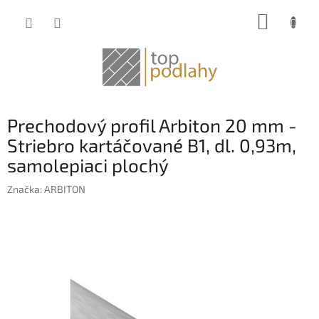
Prejsť
NÁKUP
na
obsah
KOŠÍK
Prechodový profil Arbiton 20 mm -
Striebro kartáčované B1, dl. 0,93m,
samolepiaci plochý
Značka:
ARBITON