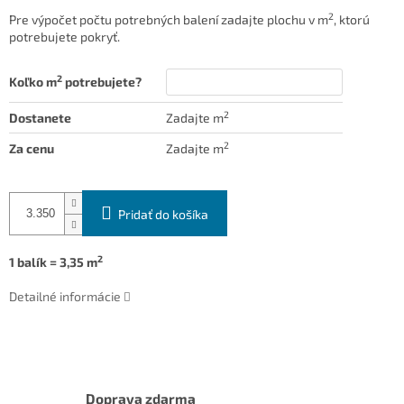
2
Pre výpočet počtu potrebných balení zadajte plochu v m
, ktorú
potrebujete pokryť.
2
Koľko m
potrebujete?
2
Dostanete
Zadajte m
2
Za cenu
Zadajte m
Pridať do košíka
2
1 balík = 3,35 m
Detailné informácie
Doprava zdarma