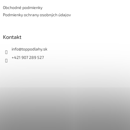
t
Obchodné podmienky
i
e
Podmienky ochrany osobných údajov
Kontakt
info
@
toppodlahy.sk
+421 907 289 527