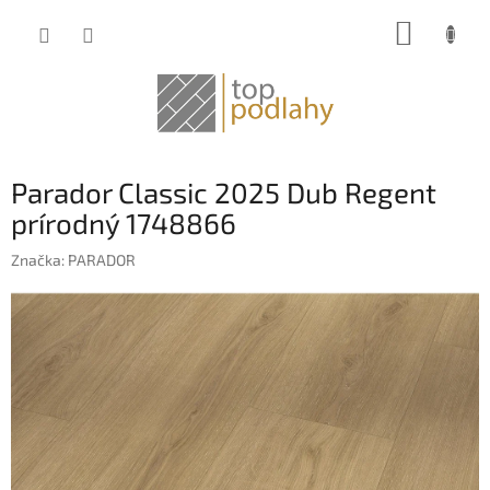
Prejsť
NÁKUP
na
obsah
KOŠÍK
Parador Classic 2025 Dub Regent
prírodný 1748866
Značka:
PARADOR