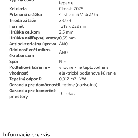
lepenie
Kolekcia
Classic 2025
Priznaná drážka
4-stranná V-drážka
Trieda záťaže
23/33
Formát
1219 x 229 mm
Hrúbka celkom
2,5 mm
Hrúbka nášľapnej vrstvy
0,55 mm
Antibakteriálna úprava
ÁNO
Odolnosť voči mikro-
ÁNO
škrabancom
Spoj
NIE
Podlahové kúrenie -
vhodné - na teplovodné a
vhodnosť
elektrické podlahové kúrenie
Tepelný odpor R
0,012 m2 K/W
Garancia pre domácnosti
Lifetime (doživotná)
Garancia pre komerčné
10 rokov
priestory
Z
á
p
ä
Informácie pre vás