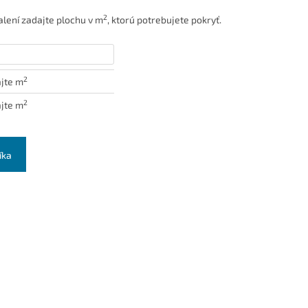
2
lení zadajte plochu v m
, ktorú potrebujete pokryť.
2
jte m
2
jte m
íka