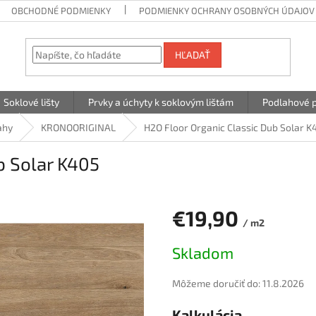
OBCHODNÉ PODMIENKY
PODMIENKY OCHRANY OSOBNÝCH ÚDAJOV
HĽADAŤ
Soklové lišty
Prvky a úchyty k soklovým lištám
Podlahové p
ahy
KRONOORIGINAL
H2O Floor Organic Classic Dub Solar K
b Solar K405
€19,90
/ m2
Jednotková
Skladom
cena:
Môžeme doručiť do:
11.8.2026
Kalkulácia