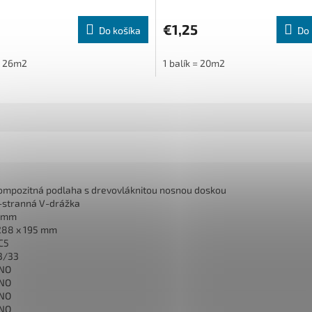
0
€1,25
Do košíka
Do 
 = 26m2
1 balík = 20m2
ompozitná podlaha s drevovláknitou nosnou doskou
-stranná V-drážka
 mm
288 x 195 mm
C5
3/33
NO
NO
NO
NO