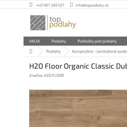
Prejsť
+421 907 289 527
info@toppodlahy.sk
na
obsah
AKCIA
Podlahy
Podložky pod podlahy
Domov
Podlahy
Kompozitno - laminátové podl
H2O Floor Organic Classic Du
Značka:
H2O FLOOR