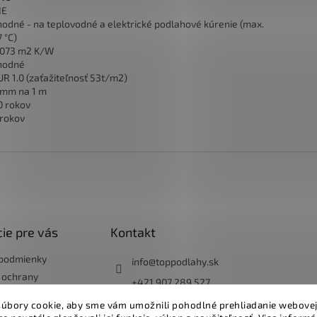
IE
hodné - na teplovodné a elektrické podlahové kúrenie (max.
 °C)
,073 m2 K/W
hodné
UR 1.0 (zaťažiteľnosť 53t/m2)
 mm na 1 m
0 rokov
 rokov
ie pre vás
Kontakt
podmienky
info
@
toppodlahy.sk
 ochrany
+421 907 289 527
údajov
úbory cookie, aby sme vám umožnili pohodlné prehliadanie webovej