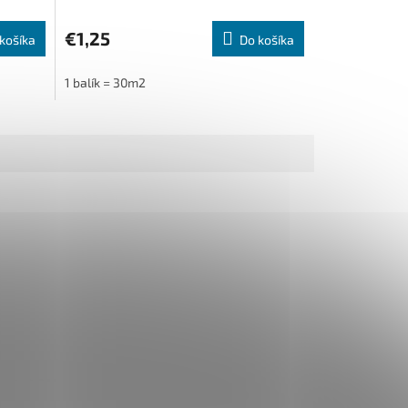
€1,25
košíka
Do košíka
1 balík = 30m2