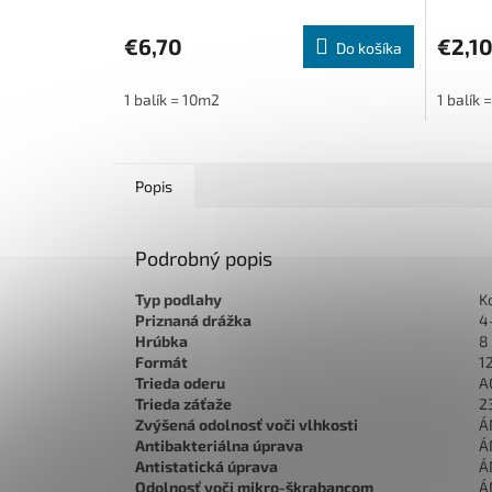
€6,70
€2,1
Do košíka
1 balík = 10m2
1 balík
Popis
Podrobný popis
Typ podlahy
K
Priznaná drážka
4
Hrúbka
8
Formát
1
Trieda oderu
A
Trieda záťaže
2
Zvýšená odolnosť voči vlhkosti
Á
Antibakteriálna úprava
Á
Antistatická úprava
Á
Odolnosť voči mikro-škrabancom
Á