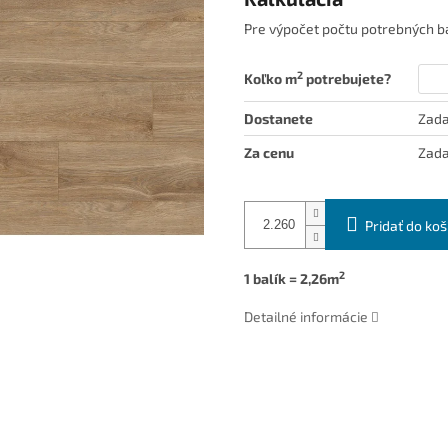
Pre výpočet počtu potrebných ba
2
Koľko m
potrebujete?
Dostanete
Zada
Za cenu
Zada
Pridať do koš
2
1 balík = 2,26m
Detailné informácie