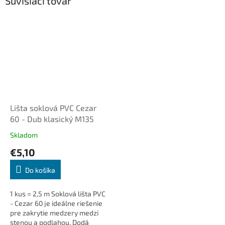
Súvisiaci tovar
Lišta soklová PVC Cezar
60 - Dub klasický M135
Skladom
€5,10
Do košíka
1 kus = 2,5 m Soklová lišta PVC
- Cezar 60 je ideálne riešenie
pre zakrytie medzery medzi
stenou a podlahou. Dodá