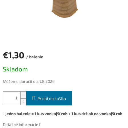
€1,30
/ balenie
Jednotková
Skladom
cena:
Môžeme doručiť do:
7.8.2026
Pridať do košíka
- jedno balenie = 1 kus vonkajší roh + 1 kus držiak na vonkajší roh
Detailné informácie