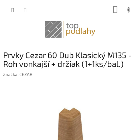
Prejsť
NÁKUP
na
obsah
KOŠÍK
Prvky Cezar 60 Dub Klasický M135 -
Roh vonkajší + držiak (1+1ks/bal.)
Značka:
CEZAR