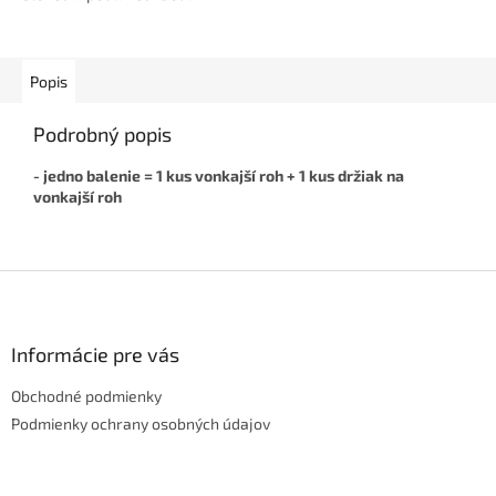
interiéru čistý a elegantný
vzhľad, skryje káble a je...
Popis
Podrobný popis
- jedno balenie = 1 kus vonkajší roh + 1 kus držiak na
vonkajší roh
Z
á
p
ä
Informácie pre vás
t
Obchodné podmienky
i
e
Podmienky ochrany osobných údajov