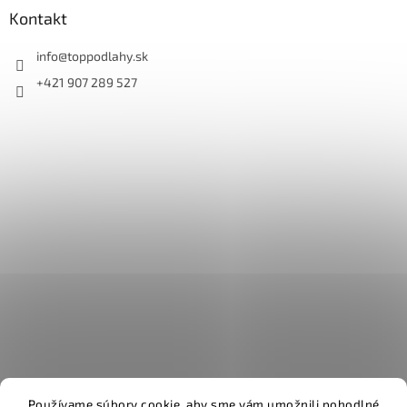
Kontakt
info
@
toppodlahy.sk
+421 907 289 527
Používame súbory cookie, aby sme vám umožnili pohodlné