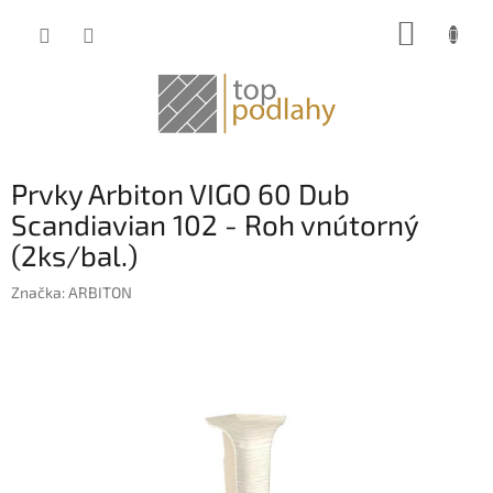
Prejsť
NÁKUP
na
obsah
KOŠÍK
Prvky Arbiton VIGO 60 Dub
Scandiavian 102 - Roh vnútorný
(2ks/bal.)
Značka:
ARBITON