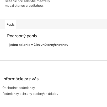
riešenie pre zakrytie medzery
medzi stenou a podlahou.
Dodá interiéru čistý a
elegantný vzhľad, je odolná...
Popis
Podrobný popis
- jedno balenie = 2 ks vnútorných rohov
Z
á
p
ä
Informácie pre vás
t
Obchodné podmienky
i
e
Podmienky ochrany osobných údajov