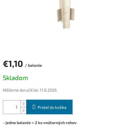
€1,10
/ balenie
Jednotková
Skladom
cena:
Môžeme doručiť do:
11.8.2026
Pridať do košíka
- jedno balenie = 2 ks vnútorných rohov