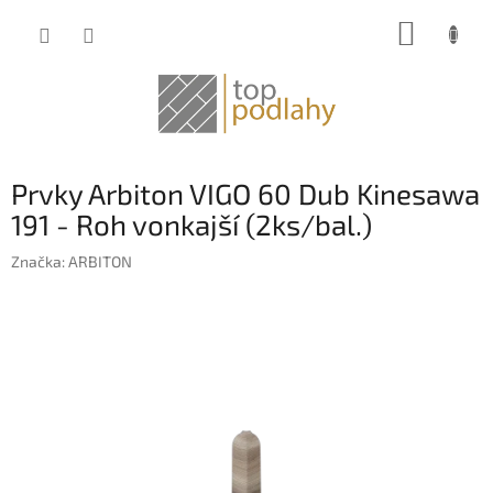
Prejsť
NÁKUP
na
obsah
KOŠÍK
Prvky Arbiton VIGO 60 Dub Kinesawa
191 - Roh vonkajší (2ks/bal.)
Značka:
ARBITON