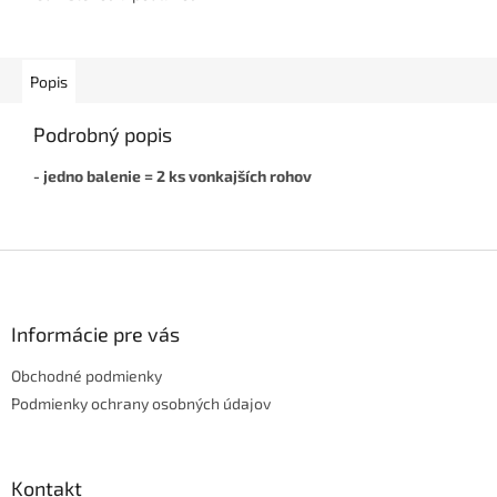
Dodá interiéru čistý a
elegantný vzhľad, je odolná...
Popis
Podrobný popis
- jedno balenie = 2 ks vonkajších rohov
Z
á
p
ä
Informácie pre vás
t
Obchodné podmienky
i
e
Podmienky ochrany osobných údajov
Kontakt