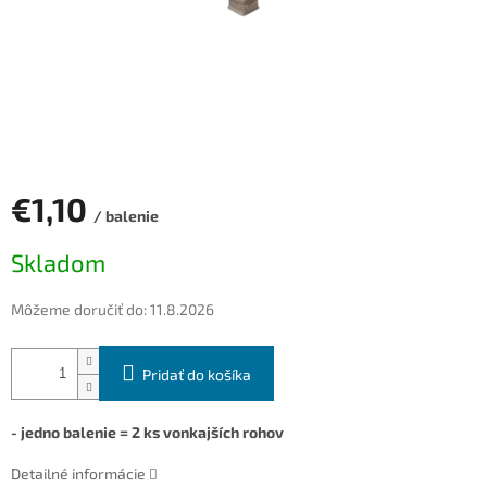
€1,10
/ balenie
Jednotková
Skladom
cena:
Môžeme doručiť do:
11.8.2026
Pridať do košíka
- jedno balenie = 2 ks vonkajších rohov
Detailné informácie