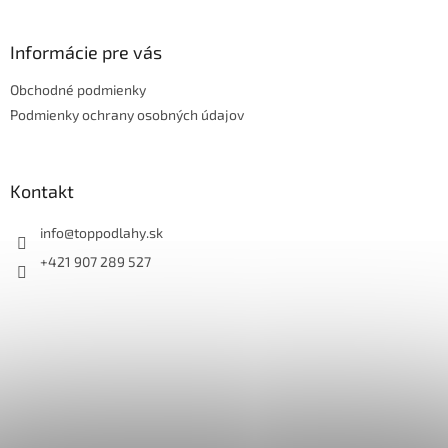
á
p
ä
Informácie pre vás
t
Obchodné podmienky
i
e
Podmienky ochrany osobných údajov
Kontakt
info
@
toppodlahy.sk
+421 907 289 527