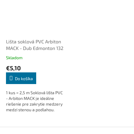
Lišta soklová PVC Arbiton
MACK - Dub Edmonton 132
Skladom
€5,10
Do košíka
1 kus = 2,5 m Soklová lišta PVC
- Arbiton MACK je ideálne
riešenie pre zakrytie medzery
medzi stenou a podlahou.
Dodá interiéru čistý a
elegantný vzhľad, skryje
káble...
Z