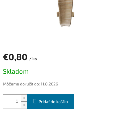
€0,80
/ ks
Jednotková
Skladom
cena:
Môžeme doručiť do:
11.8.2026
Pridať do košíka