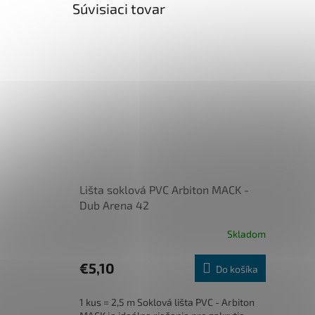
Súvisiaci tovar
Lišta soklová PVC Arbiton MACK -
Dub Arena 42
Skladom
€5,10
Do košíka
1 kus = 2,5 m Soklová lišta PVC - Arbiton