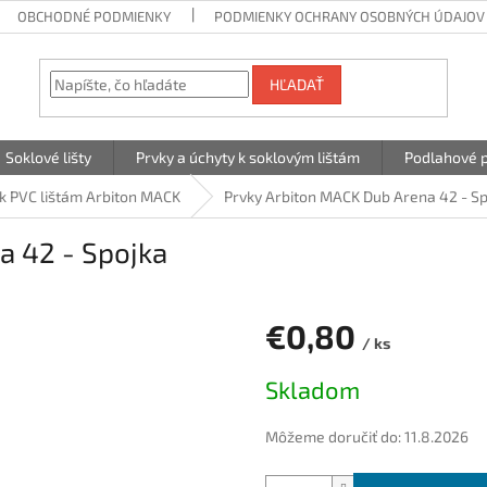
OBCHODNÉ PODMIENKY
PODMIENKY OCHRANY OSOBNÝCH ÚDAJOV
HĽADAŤ
Soklové lišty
Prvky a úchyty k soklovým lištám
Podlahové p
 k PVC lištám Arbiton MACK
Prvky Arbiton MACK Dub Arena 42 - S
a 42 - Spojka
€0,80
/ ks
Jednotková
Skladom
cena:
Môžeme doručiť do:
11.8.2026