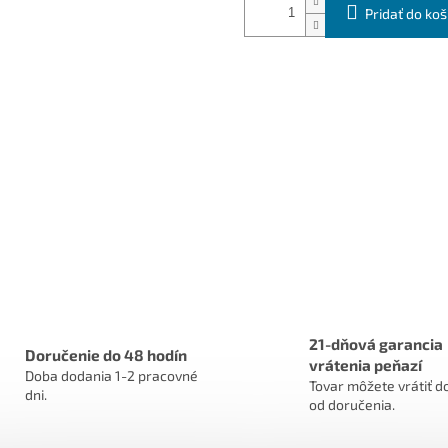
Pridať do koš
21-dňová garancia
Doručenie do 48 hodín
vrátenia peňazí
Doba dodania 1-2 pracovné
Tovar môžete vrátiť do
dni.
od doručenia.