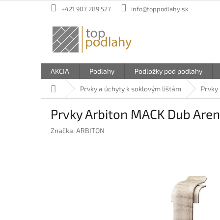
Prejsť
+421 907 289 527
info@toppodlahy.sk
na
obsah
AKCIA
Podlahy
Podložky pod podlahy
Domov
Prvky a úchyty k soklovým lištám
Prvky
Prvky Arbiton MACK Dub Aren
Značka:
ARBITON