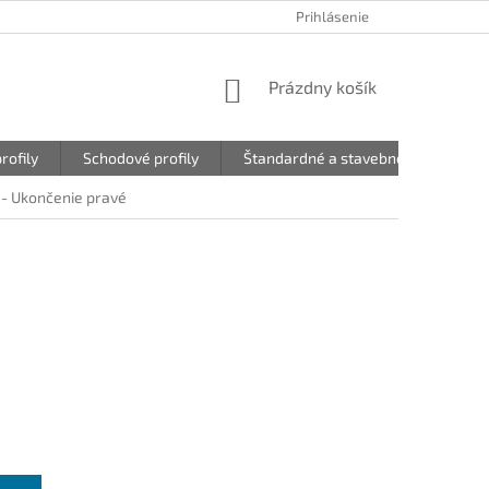
Prihlásenie
NÁKUPNÝ
Prázdny košík
KOŠÍK
rofily
Schodové profily
Štandardné a stavebné profily
 - Ukončenie pravé