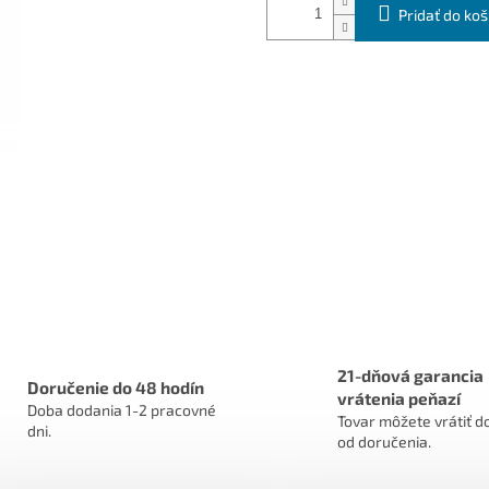
Pridať do koš
21-dňová garancia
Doručenie do 48 hodín
vrátenia peňazí
Doba dodania 1-2 pracovné
Tovar môžete vrátiť do
dni.
od doručenia.