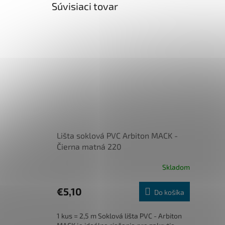
Súvisiaci tovar
Lišta soklová PVC Arbiton MACK -
Čierna matná 220
Skladom
€5,10
Do košíka
1 kus = 2,5 m Soklová lišta PVC - Arbiton