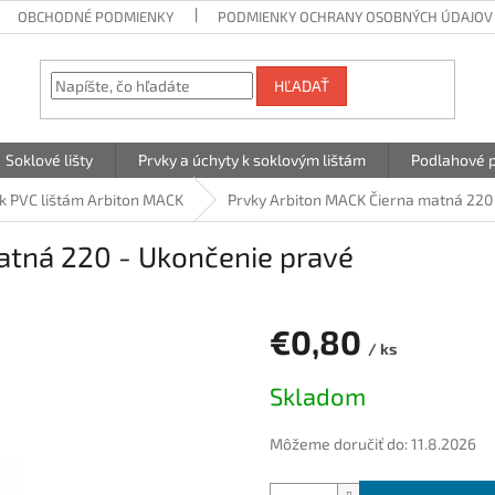
OBCHODNÉ PODMIENKY
PODMIENKY OCHRANY OSOBNÝCH ÚDAJOV
HĽADAŤ
Soklové lišty
Prvky a úchyty k soklovým lištám
Podlahové p
 k PVC lištám Arbiton MACK
Prvky Arbiton MACK Čierna matná 220
atná 220 - Ukončenie pravé
€0,80
/ ks
Jednotková
Skladom
cena:
Môžeme doručiť do:
11.8.2026