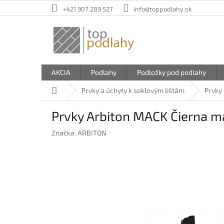
Prejsť
+421 907 289 527
info@toppodlahy.sk
na
obsah
AKCIA
Podlahy
Podložky pod podlahy
Domov
Prvky a úchyty k soklovým lištám
Prvky
Prvky Arbiton MACK Čierna m
Značka:
ARBITON