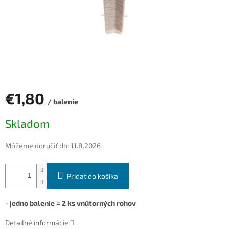
€1,80
/ balenie
Jednotková
Skladom
cena:
Môžeme doručiť do:
11.8.2026
Pridať do košíka
- jedno balenie = 2 ks vnútorných rohov
Detailné informácie