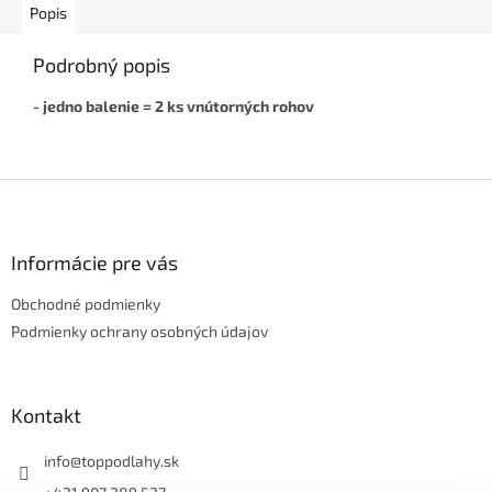
Popis
Podrobný popis
- jedno balenie = 2 ks vnútorných rohov
Z
á
p
ä
Informácie pre vás
t
Obchodné podmienky
i
e
Podmienky ochrany osobných údajov
Kontakt
info
@
toppodlahy.sk