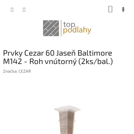
Prejsť
NÁKUP
na
obsah
KOŠÍK
Prvky Cezar 60 Jaseň Baltimore
M142 - Roh vnútorný (2ks/bal.)
Značka:
CEZAR