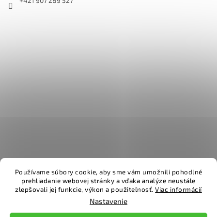
+421 907 289 527
Používame súbory cookie, aby sme vám umožnili pohodlné
prehliadanie webovej stránky a vďaka analýze neustále
zlepšovali jej funkcie, výkon a použiteľnosť.
Viac informácií
Vytvoril Shoptet
Nastavenie