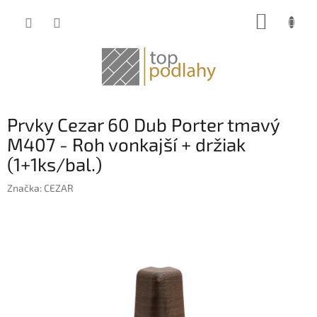
Prejsť
NÁKUP
na
obsah
KOŠÍK
Prvky Cezar 60 Dub Porter tmavý
M407 - Roh vonkajší + držiak
(1+1ks/bal.)
Značka:
CEZAR