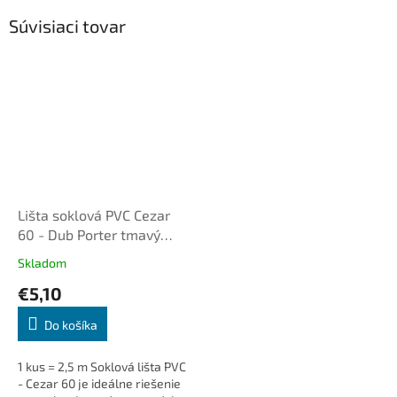
Súvisiaci tovar
Lišta soklová PVC Cezar
60 - Dub Porter tmavý
M407
Skladom
€5,10
Do košíka
1 kus = 2,5 m Soklová lišta PVC
- Cezar 60 je ideálne riešenie