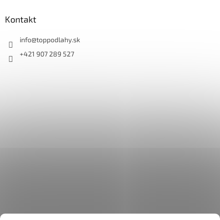
Kontakt
info
@
toppodlahy.sk
+421 907 289 527