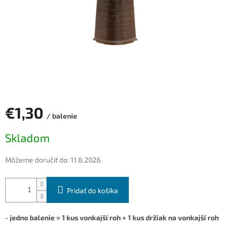
€1,30
/ balenie
Jednotková
Skladom
cena:
Môžeme doručiť do:
11.8.2026
Pridať do košíka
- jedno balenie = 1 kus vonkajší roh + 1 kus držiak na vonkajší roh