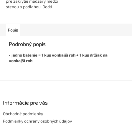
pre zakrytie medzery medzi
stenou a podlahou. Dodá
interiéru čistý a elegantný
vzhľad, skryje káble a je...
Popis
Podrobný popis
- jedno balenie = 1 kus vonkajší roh + 1 kus držiak na
vonkajší roh
Z
á
p
ä
Informácie pre vás
t
Obchodné podmienky
i
e
Podmienky ochrany osobných údajov