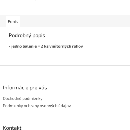
Dodá interiéru čistý a
elegantný vzhľad, je odolná...
Popis
Podrobný popis
- jedno balenie = 2 ks vnútorných rohov
Z
á
p
ä
Informácie pre vás
t
Obchodné podmienky
i
e
Podmienky ochrany osobných údajov
Kontakt