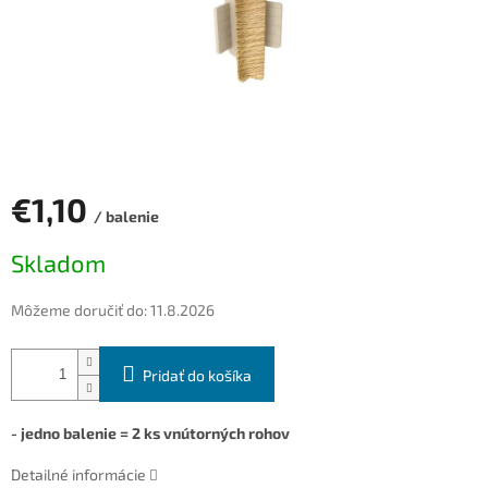
€1,10
/ balenie
Jednotková
Skladom
cena:
Môžeme doručiť do:
11.8.2026
Pridať do košíka
- jedno balenie = 2 ks vnútorných rohov
Detailné informácie