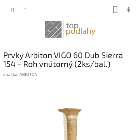
Prejsť
NÁKUP
na
obsah
KOŠÍK
Prvky Arbiton VIGO 60 Dub Sierra
154 - Roh vnútorný (2ks/bal.)
Značka:
ARBITON